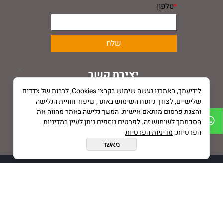
*
טלפון
יצירת קשר
danielgift2410@gmail.com
לידיעתך, באתרנו נעשה שימוש בקבצי Cookies, לרבות של צדדים
0547044037
שלישיים, לצורך ניתוח השימוש באתר, שיפור חוויית הגלישה
והצגת פרסום מותאם אישית. המשך גלישה באתר מהווה את
מודיעין, נחל הירמוך (בתיאום מראש)
הסכמתך לשימוש זה. לפרטים נוספים ניתן לעיין במדיניות
הפרטיות.
מדיניות הפרטיות
מאשר
daniel gift © 2020 All Rights Reserved
בניית אתרים