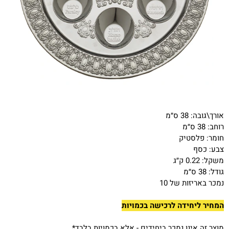
אורך\גובה:
38 ס״מ
רוחב:
38 ס״מ
חומר:
פלסטיק
צבע:
כסף
משקל:
0.22 ק״ג
גודל:
38 ס״מ
נמכר באריזות של 10
המחיר ליחידה לרכישה בכמויות
*מוצר זה אינו נמכר ביחידים - אלא בכמויות בלבד