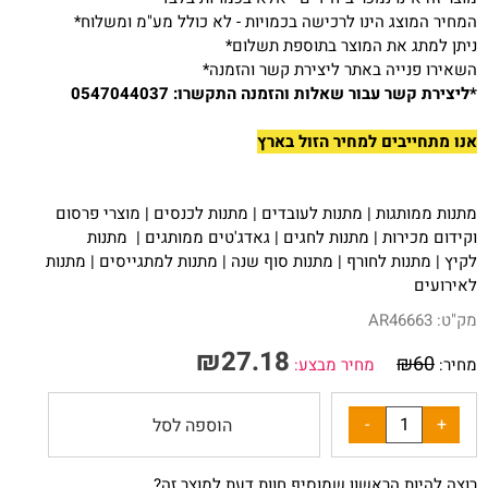
*המחיר המוצג הינו לרכישה בכמויות - לא כולל מע"מ ומשלוח
*ניתן למתג את המוצר בתוספת תשלום
*השאירו פנייה באתר ליצירת קשר והזמנה
*ליצירת קשר עבור שאלות והזמנה התקשרו:
0547044037
אנו מתחייבים למחיר הזול בארץ
מתנות ממותגות
|
מתנות לעובדים
|
מתנות לכנסים
|
מוצרי פרסום
וקידום מכירות
|
מתנות לחגים
| ג
אדג'טים ממותגים
|
מתנות
לקיץ
|
מתנות לחורף
|
מתנות סוף שנה
|
מתנות למתגייסים
|
מתנות
לאירועים
מק"ט:
AR46663
₪
27.18
₪
60
מחיר:
מחיר מבצע:
הוספה לסל
רוצה להיות הראשון שמוסיף חוות דעת למוצר זה?