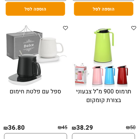
הוספה לסל
הוספה לסל
תרמוס 900 מ”ל צבעוני
ספל עם פלטת חימום
בצורת קומקום
36.80
38.29
₪
45
₪
50
₪
₪