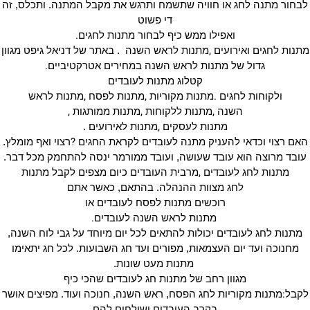
לבחור מתנה לחג או חוויה שתשמח ותרגש את מקבל המתנה. ותכלס, זה
די פשוט
.
ואפילו ממש כיף לבחור מתנות לחגים
,
מתנות לחגים ואירועים
מתנות לראש השנה . באתר של דניאל גיפט מגוון
.
גדול של מתנות לראש השנה במחירים אטרקטיביים
קטלוג מתנות לעובדים
,
,
.
ולקוחות לחגים
מתנות מקוריות
מתנות לפסח
מתנות לראש
,
,
,
השנה
מתנות ללקוחות
מתנות ממותגות
,
מתנות לעסקים
מתנות לאירועים .
?
האם רצוי וכדאי להעניק מתנה לעובדים לקראת החגים
רצוי ואף מומלץ.
עובד מרוצה הוא עובד שעושה, ועובד ממורמר ינסה להתחמק מכל דבר.
,
מתנות לחג לעובדים
מרבית העובדים כיום מצפים לקבל מתנות
לחג מצוות ההנהלה. בהתאם, כאשר אתם
רוכשים מתנות לפסח לעובדים או
.
מתנות לראש השנה לעובדים
מתנות לחג לעובדים יכולות להתאים לכל יום מיוחד על גבי לוח השנה,
מחנוכה ועד יום העצמאות, מפורים ועד חג השבועות. לכל חג יתאימו
מתנות מעט שונות.
מגוון רחב של מתנות חג לעובדים שהכי כיף
:
לקבל
מתנות מקוריות לחג הפסח, ראש השנה, חנוכה ועוד. מפיצים אושר
בקרב העובדים ושולחים להם