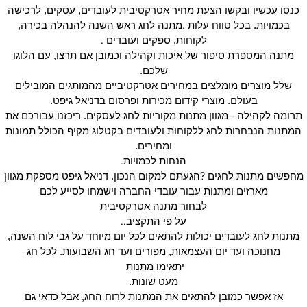
כנסו עכשיו ובקשו הצעת מחיר אטרקטיבית לעובדים, עסקים, לרכישה
.
בכמויות. בכל טווח עלות
מתנה לחג ראש השנה להנהלה בכירה,
.
לקוחות, ספקים ועובדים
מתנה המספרת סיפור של איכות וקהילה וכמובן אם תרצו, עם הלוגו
שלכם.
שלל מוצרים מומלצים במחירים אטרקטיביים מהמותגים המובילים
בעולם. מוצרי קידום מכירות ופרסום בדניאל גיפט.
תרומה לקהילה - מגוון מתנות מקוריות לחג לעסקים. ריכזנו עבורכם את
המתנות הנבחרות לחג ללקוחות ולעובדים בקטלוג מקיף הכולל תמונות
ומחירים.
.
הנחות לכמויות
?
מחפשים מתנות לחגים
הגעתם למקום הנכון. דניאל גיפט מספקת מגוון
מארזים ומתנות עבור עובדי החברה וישמחו לסייע לכם
לבחור מתנה אטרקטיבית
..
על פי התקציב
מתנות לחג לעובדים יכולות להתאים לכל יום מיוחד על גבי לוח השנה,
מחנוכה ועד יום העצמאות, מפורים ועד חג השבועות. לכל חג
יתאימו מתנות
מעט שונות.
אז אפשר כמובן להתאים את המתנות לרוח החג, אבל כדאי גם