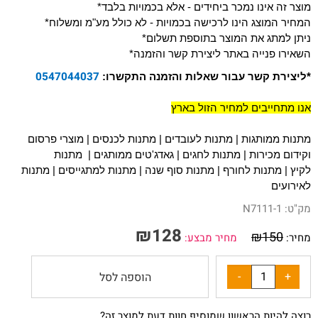
*מוצר זה אינו נמכר ביחידים - אלא בכמויות בלבד
*המחיר המוצג הינו לרכישה בכמויות - לא כולל מע"מ ומשלוח
*ניתן למתג את המוצר בתוספת תשלום
*השאירו פנייה באתר ליצירת קשר והזמנה
0547044037
*ליצירת קשר עבור שאלות והזמנה התקשרו:
אנו מתחייבים למחיר הזול בארץ
מתנות ממותגות
|
מתנות לעובדים
|
מתנות לכנסים
|
מוצרי פרסום
וקידום מכירות
|
מתנות לחגים
| ג
אדג'טים ממותגים
|
מתנות
לקיץ
|
מתנות לחורף
|
מתנות סוף שנה
|
מתנות למתגייסים
|
מתנות
לאירועים
מק"ט:
N7111-1
₪
128
₪
150
מחיר:
מחיר מבצע:
הוספה לסל
רוצה להיות הראשון שמוסיף חוות דעת למוצר זה?