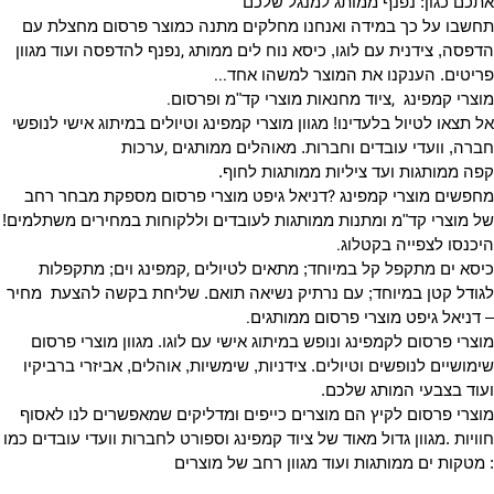
אתכם כגון: נפנף ממותג למנגל שלכם
תחשבו על כך במידה ואנחנו מחלקים מתנה כמוצר פרסום מחצלת עם
,
הדפסה, צידנית עם לוגו, כיסא נוח לים ממותג
נפנף להדפסה ועוד מגוון
...
פריטים. הענקנו את המוצר למשהו אחד
.
,
מוצרי קמפינג
ציוד מחנאות מוצרי קד"מ ופרסום
אל תצאו לטיול בלעדינו! מגוון מוצרי קמפינג וטיולים במיתוג אישי לנופשי
,
חברה, וועדי עובדים וחברות. מאוהלים ממותגים
ערכות
קפה ממותגות ועד ציליות ממותגות לחוף.
?
מחפשים מוצרי קמפינג
דניאל גיפט מוצרי פרסום מספקת מבחר רחב
של מוצרי קד"מ ומתנות ממותגות לעובדים וללקוחות במחירים משתלמים!
.
היכנסו לצפייה בקטלוג
,
כיסא ים מתקפל קל במיוחד; מתאים לטיולים
קמפינג וים; מתקפלות
לגודל קטן במיוחד; עם נרתיק נשיאה תואם. שליחת בקשה להצעת מחיר
.
– דניאל גיפט מוצרי פרסום ממותגים
מוצרי פרסום לקמפינג ונופש במיתוג אישי עם לוגו. מגוון מוצרי פרסום
שימושיים לנופשים וטיולים. צידניות, שימשיות, אוהלים, אביזרי ברביקיו
ועוד בצבעי המותג שלכם.
מוצרי פרסום לקיץ הם מוצרים כייפים ומדליקים שמאפשרים לנו לאסוף
חוויות .מגוון גדול מאוד של ציוד קמפינג וספורט לחברות וועדי עובדים כמו
: מטקות ים ממותגות ועוד מגוון רחב של מוצרים